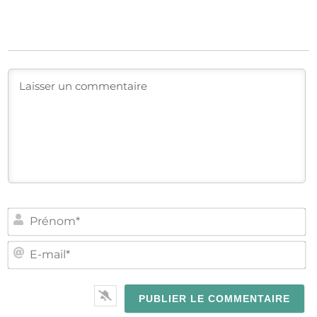
PR
E-
MA