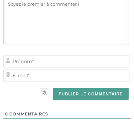
PR
E-
MA
0
COMMENTAIRES