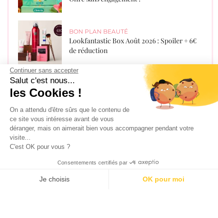
BON PLAN BEAUTÉ
Lookfantastic Box Août 2026 : Spoiler + 6€
de réduction
Continuer sans accepter
Salut c'est nous...
les Cookies !
Recevez les derniers bons plans par
mail !
On a attendu d'être sûrs que le contenu de
ce site vous intéresse avant de vous
déranger, mais on aimerait bien vous accompagner pendant votre
visite...
C'est OK pour vous ?
Consentements certifiés par
Je choisis
OK pour moi
AXEPTIO CONSENT
Plateforme de Gestion du Consentement : Personnalisez vos O
J'accepte les
conditions générales d'utilisation
Notre plateforme vous permet d'adapter et de gérer vos paramètr