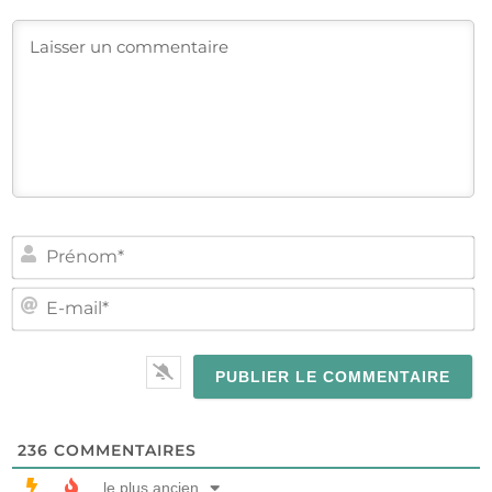
PR
E-
MA
236
COMMENTAIRES
le plus ancien