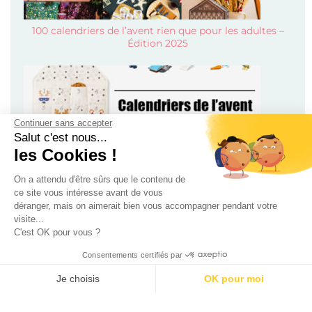
100 calendriers de l’avent rien que pour les adultes –
Édition 2025
Continuer sans accepter
Salut c'est nous...
les Cookies !
On a attendu d'être sûrs que le contenu de
Calendriers de l’avent pour enfant, bébé et ado 2024 !
ce site vous intéresse avant de vous
déranger, mais on aimerait bien vous accompagner pendant votre
visite...
C'est OK pour vous ?
Consentements certifiés par
Je choisis
OK pour moi
AXEPTIO CONSENT
Plateforme de Gestion du Consentement : Personnalisez vos O
Mode