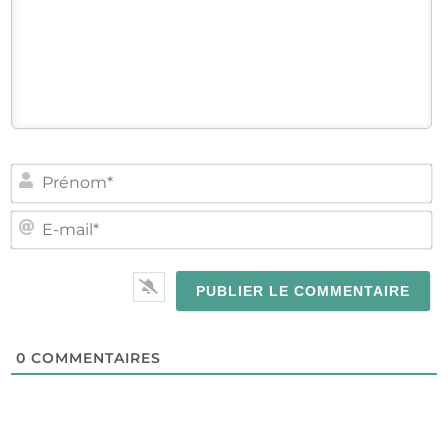
PR
E-
MA
0
COMMENTAIRES