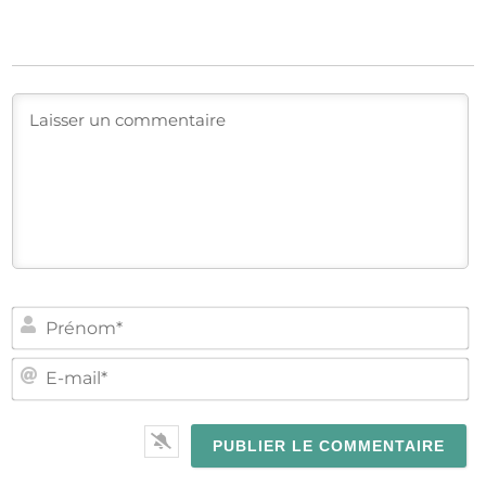
PR
E-
MA