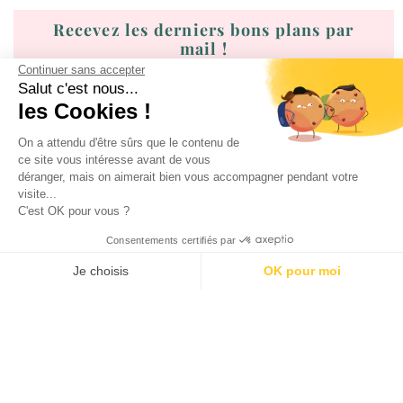
Recevez les derniers bons plans par
mail !
Continuer sans accepter
Salut c'est nous...
les Cookies !
On a attendu d'être sûrs que le contenu de
ce site vous intéresse avant de vous
déranger, mais on aimerait bien vous accompagner pendant votre
visite...
C'est OK pour vous ?
J'accepte les
conditions générales d'utilisation
Consentements certifiés par
Je choisis
OK pour moi
SÉLECTION DE BONS PLANS
AXEPTIO CONSENT
Plateforme de Gestion du Consentement : Personnalisez vos O
Notre plateforme vous permet d'adapter et de gérer vos paramètr