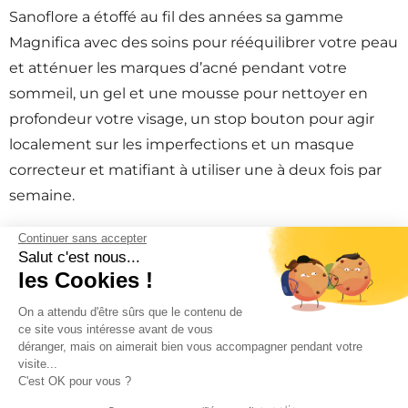
Sanoflore a étoffé au fil des années sa gamme
Magnifica avec des soins pour rééquilibrer votre peau
et atténuer les marques d’acné pendant votre
sommeil, un gel et une mousse pour nettoyer en
profondeur votre visage, un stop bouton pour agir
localement sur les imperfections et un masque
correcteur et matifiant à utiliser une à deux fois par
semaine.
Continuer sans accepter
→
Découvrir les autres produits Magnifica
Salut c'est nous...
les Cookies !
5/5 - (3 votes)
On a attendu d'être sûrs que le contenu de
ce site vous intéresse avant de vous
déranger, mais on aimerait bien vous accompagner pendant votre
visite...
PARTAGEZ CE BON PLAN
C'est OK pour vous ?