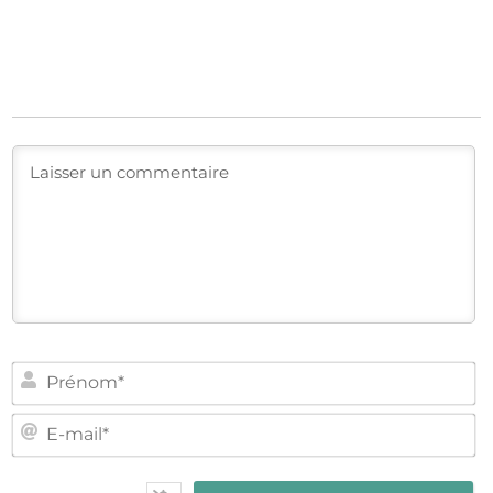
PR
E-
MA