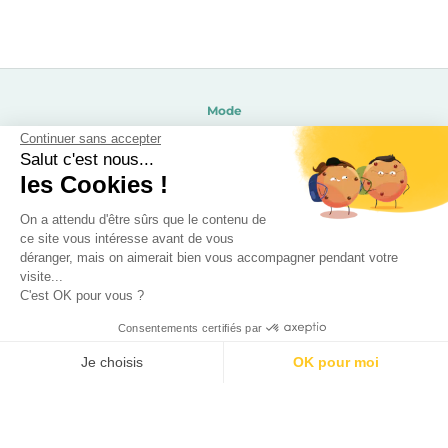
Mode
Beauté
Continuer sans accepter
Salut c'est nous...
Soldes 2026
les Cookies !
Calendrier de l’avent 2026
Calendrier de l’avent beauté 2026
On a attendu d'être sûrs que le contenu de
ce site vous intéresse avant de vous
Enfants
déranger, mais on aimerait bien vous accompagner pendant votre
Disneyland Paris pas cher
visite...
C'est OK pour vous ?
Sorties / Voyages
Gourmandises
Consentements certifiés par
Déco
Je choisis
OK pour moi
Recevez les derniers bons plans par mail !
AXEPTIO CONSENT
Plateforme de Gestion du Consentement : Personnalisez vos O
Notre plateforme vous permet d'adapter et de gérer vos paramètr