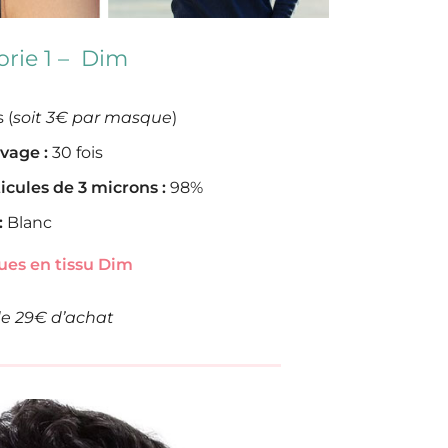
rie 1 – Dim
 (
soit 3€ par masque
)
vage :
30 fois
ticules de 3 microns :
98%
:
Blanc
ues en tissu Dim
 de 29€ d’achat