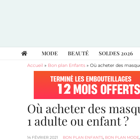
MODE
BEAUTÉ
SOLDES 2026
Accueil
»
Bon plan Enfants
»
Où acheter des masques
Où acheter des masqu
1 adulte ou enfant ?
14 FÉVRIER 2021
BON PLAN ENFANTS
,
BON PLAN MODE
,