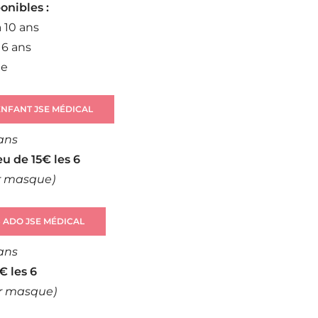
ponibles :
à 10 ans
 16 ans
te
NFANT JSE MÉDICAL
 ans
eu de 15€ les 6
ar masque)
 ADO JSE MÉDICAL
 ans
1€ les 6
ar masque)