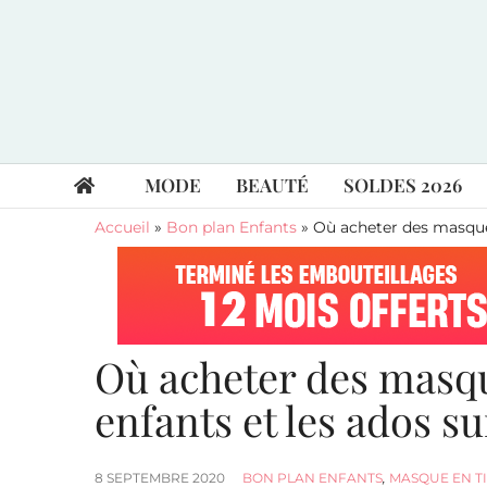
MODE
BEAUTÉ
SOLDES 2026
Accueil
»
Bon plan Enfants
»
Où acheter des masques
Où acheter des masqu
enfants et les ados su
8 SEPTEMBRE 2020
BON PLAN ENFANTS
,
MASQUE EN T