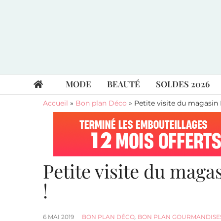
MODE
BEAUTÉ
SOLDES 2026
Accueil
»
Bon plan Déco
»
Petite visite du magasin 
Petite visite du maga
!
6 MAI 2019
BON PLAN DÉCO
,
BON PLAN GOURMANDISE