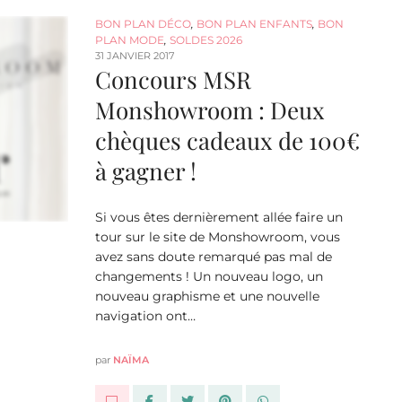
BON PLAN DÉCO
,
BON PLAN ENFANTS
,
BON
PLAN MODE
,
SOLDES 2026
31 JANVIER 2017
Concours MSR
Monshowroom : Deux
chèques cadeaux de 100€
à gagner !
Si vous êtes dernièrement allée faire un
tour sur le site de Monshowroom, vous
avez sans doute remarqué pas mal de
changements ! Un nouveau logo, un
nouveau graphisme et une nouvelle
navigation ont…
par
NAÏMA