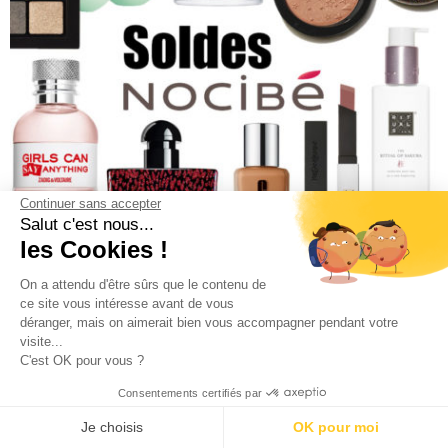
Continuer sans accepter
Salut c'est nous...
les Cookies !
BON PLAN BEAUTÉ
,
SOLDES 2026
On a attendu d'être sûrs que le contenu de
21 JANVIER 2021
ce site vous intéresse avant de vous
Soldes Nocibé – jusqu’à 70% de
déranger, mais on aimerait bien vous accompagner pendant votre
visite...
réduction sur des milliers de
C'est OK pour vous ?
produits !
Consentements certifiés par
Je choisis
OK pour moi
Les soldes Nocibé débutent aujourd’hui avec plus de 1300