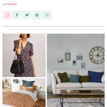
par
NAÏMA