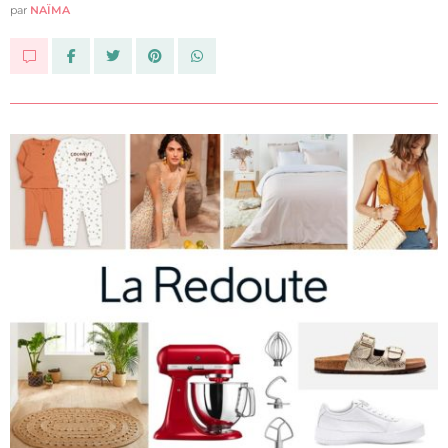
par
NAÏMA