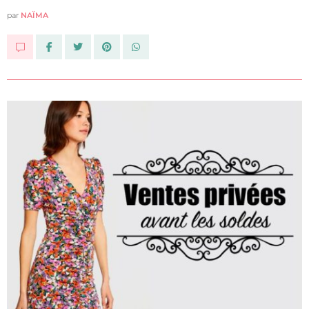
par
NAÏMA