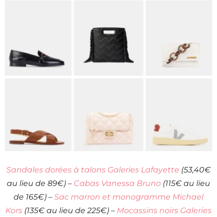
Sandales dorées à talons Galeries Lafayette
(53,40€
au lieu de 89€) –
Cabas Vanessa Bruno
(115€ au lieu
de 165€) –
Sac marron et monogramme Michael
Kors
(135€ au lieu de 225€) –
Mocassins noirs Galeries