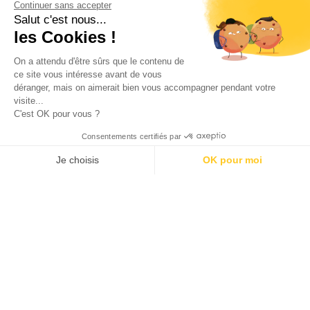
Continuer sans accepter
Salut c'est nous...
les Cookies !
On a attendu d'être sûrs que le contenu de
ce site vous intéresse avant de vous
déranger, mais on aimerait bien vous accompagner pendant votre
visite...
C'est OK pour vous ?
J'accepte les
conditions générales d'utilisation
Consentements certifiés par
Je choisis
OK pour moi
SÉLECTION DE BONS PLANS
AXEPTIO CONSENT
Plateforme de Gestion du Consentement : Personnalisez vos O
Notre plateforme vous permet d'adapter et de gérer vos paramètr
100 calendriers de l’avent rien que pour les adultes –