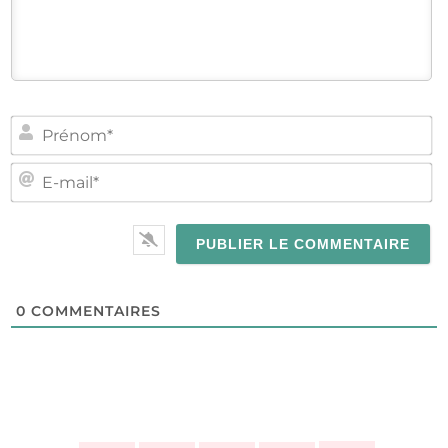
PR
E-
MA
0
COMMENTAIRES