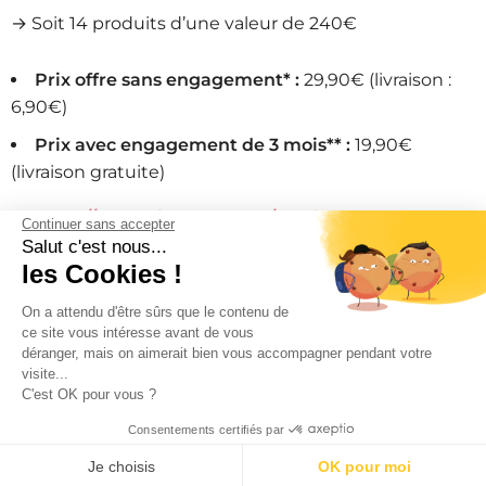
→ Soit 14 produits d’une valeur de 240€
Prix offre sans engagement* :
29,90€ (livraison :
6,90€)
Prix avec engagement de 3 mois** :
19,90€
(livraison gratuite)
→
https://page.biotyfullbox.fr/maxi-nouveautes
Continuer sans accepter
Salut c'est nous...
les Cookies !
* Offre sans engagement = Abonnement avec
renouvellement mensuel automatique ! Si vous ne
On a attendu d'être sûrs que le contenu de
ce site vous intéresse avant de vous
souhaitez pas recevoir la box d’août 2026, n’oubliez
déranger, mais on aimerait bien vous accompagner pendant votre
pas de vous désabonner après l’expédition de votre
visite...
C'est OK pour vous ?
box et avant le 29 juillet 2026.
Consentements certifiés par
** Offre avec engagement de 3 mois (juillet, août et
Je choisis
OK pour moi