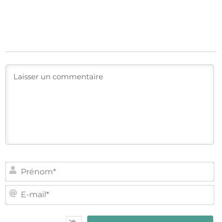
PR
E-
MA