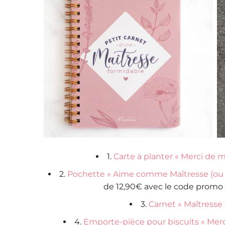
1.
Carte à planter « Merci de m’
2.
Pochette « Aime comme Maîtresse (ou M
de 12,90€ avec le code promo 
3.
Carnet « Maîtresse
4.
Emporte-pièce pour biscuits « Merci