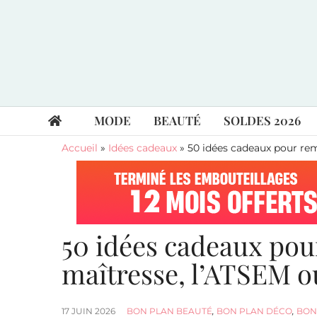
MODE
BEAUTÉ
SOLDES 2026
Accueil
»
Idées cadeaux
»
50 idées cadeaux pour rem
50 idées cadeaux pou
maîtresse, l’ATSEM o
17 JUIN 2026
BON PLAN BEAUTÉ
,
BON PLAN DÉCO
,
BON