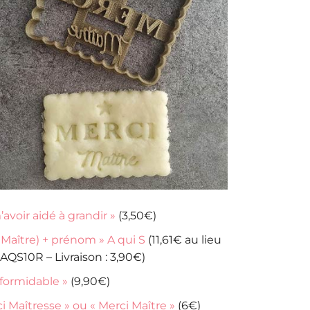
avoir aidé à grandir »
(3,50€)
aître) + prénom » A qui S
(11,61€ au lieu
AQS10R – Livraison : 3,90€)
 formidable »
(9,90€)
 Maîtresse » ou « Merci Maître »
(6€)