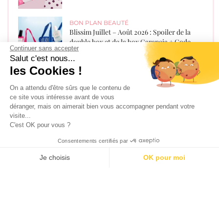
BON PLAN BEAUTÉ
Blissim Juillet – Août 2026 : Spoiler de la
double box et de la box Garancia + Code
Continuer sans accepter
promo
Salut c'est nous...
les Cookies !
BON PLAN BEAUTÉ
,
BON PLAN
ENFANTS
,
BON PLAN MODE
On a attendu d'être sûrs que le contenu de
Les cadeaux avec les magazines de juillet et
ce site vous intéresse avant de vous
août 2026 !
déranger, mais on aimerait bien vous accompagner pendant votre
visite...
C'est OK pour vous ?
BON PLAN BEAUTÉ
Glowria août 2026 – Spoiler de la box +
Consentements certifiés par
Offre sans engagement !
Je choisis
OK pour moi
AXEPTIO CONSENT
Plateforme de Gestion du Consentement : Personnalisez vos O
Notre plateforme vous permet d'adapter et de gérer vos paramètr
Recevez les derniers bons plans par
mail !