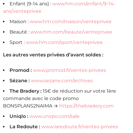
Enfant (9-14 ans) :
www.hm.com/enfant/9-14-
ans/venteprivee
Maison :
www.hm.com/maison/venteprivee
Beauté :
www.hm.com/beaute/venteprivee
Sport :
www.hm.com/sport/venteprivee
Les autres ventes privées d’avant soldes :
Promod :
www.promod.fr/ventes-privees
Sézane :
www.sezane.com/archives
The Bradery :
15€ de réduction sur votre 1ère
commande avec le code promo
BONSPLANS2NAIMA →
https://thebradery.com
Uniqlo :
www.uniqlo.com/sale
La Redoute :
www.laredoute.fr/ventes-privees