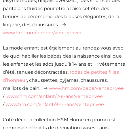
(asymétriques, drapés, oversize…), des shorts et des
pantalons fluides pour être à l’aise cet été, des
tenues de cérémonie, des blouses élégantes, de la
lingerie, des chaussures… →
www.hm.com/femme/venteprivee
La mode enfant est également au rendez-vous avec
de quoi habiller les bébés dès la naissance ainsi que
les enfants et les ados jusqu’à 14 ans et + : vêtements
d’été, tenues décontractées,
robes de petites filles
d’honneur
, chaussettes, pyjamas, chaussures,
maillots de bain… →
www.hm.com/bebe/venteprivee
/
www.hm.com/enfant/2-8-ans/venteprivee
/
www.hm.com/enfant/9-14-ans/venteprivee
Côté déco, la collection H&M Home en promo est
composée d’objets de décoration (vases, tapis,