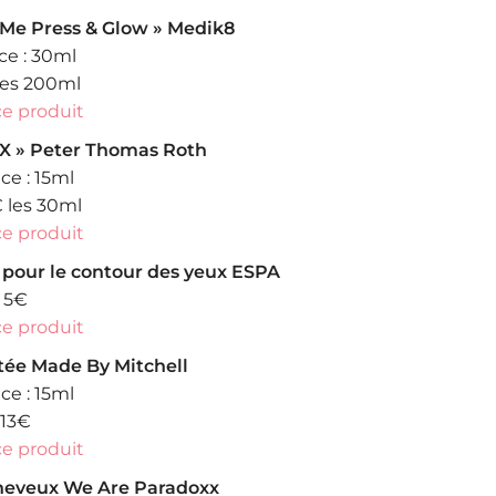
 Me Press & Glow » Medik8
e : 30ml
 les 200ml
ce produit
 X » Peter Thomas Roth
e : 15ml
€ les 30ml
ce produit
 pour le contour des yeux ESPA
: 5€
ce produit
ntée Made By Mitchell
e : 15ml
 13€
ce produit
heveux We Are Paradoxx