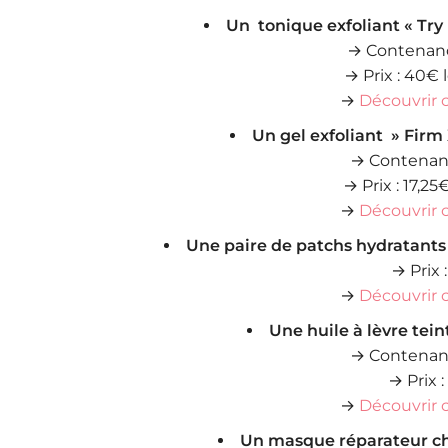
Un tonique exfoliant « Try
→ Contenanc
→ Prix : 40€
→
Découvrir 
Un gel exfoliant » Firm
→ Contenanc
→ Prix : 17,25
→
Découvrir 
Une paire de patchs hydratants
→ Prix 
→
Découvrir 
Une huile à lèvre tei
→ Contenanc
→ Prix :
→
Découvrir 
Un masque réparateur c