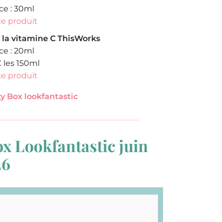
e : 30ml
ce produit
à la vitamine C ThisWorks
e : 20ml
€ les 150ml
ce produit
y Box lookfantastic
 Lookfantastic juin
26