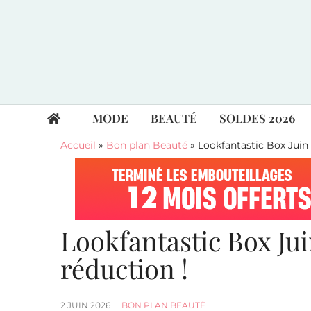
MODE
BEAUTÉ
SOLDES 2026
Accueil
»
Bon plan Beauté
»
Lookfantastic Box Juin 
Lookfantastic Box Jui
réduction !
2 JUIN 2026
BON PLAN BEAUTÉ