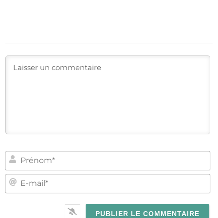
PR
E-
MA