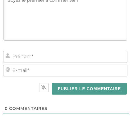
PR
E-
MA
0
COMMENTAIRES