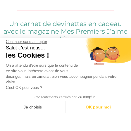
Un carnet de devinettes en cadeau
avec le magazine Mes Premiers J’aime
Lire
Continuer sans accepter
Salut c'est nous...
les Cookies !
Magazine pour les enfants de 6-7 ans
On a attendu d'être sûrs que le contenu de
Cadeau :
Un carnet avec de 100 pages avec des
ce site vous intéresse avant de vous
déranger, mais on aimerait bien vous accompagner pendant votre
devinettes pour enfant
visite...
C'est OK pour vous ?
Prix :
5,95€
Consentements certifiés par
Magazine :
Mes Premiers J’aime Lire – À partir du
17 mars 2026
Je choisis
OK pour moi
AXEPTIO CONSENT
Plateforme de Gestion du Consentement : Personnalisez vos O
4.5/5 - (39 votes)
Notre plateforme vous permet d'adapter et de gérer vos paramètr