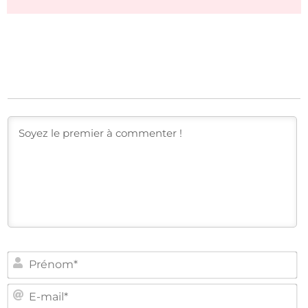
PR
E-
MA