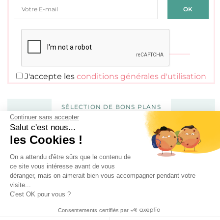
J'accepte les
conditions générales d'utilisation
SÉLECTION DE BONS PLANS
Continuer sans accepter
Salut c'est nous...
les Cookies !
On a attendu d'être sûrs que le contenu de
ce site vous intéresse avant de vous
déranger, mais on aimerait bien vous accompagner pendant votre
visite...
C'est OK pour vous ?
100 calendriers de l’avent rien que pour les adultes –
Consentements certifiés par
Édition 2025