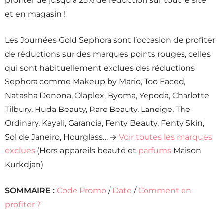
profiter de jusqu’à 25% de réduction sur tout le site
et en magasin !
Les Journées Gold Sephora sont l’occasion de profiter
de réductions sur des marques points rouges, celles
qui sont habituellement exclues des réductions
Sephora comme Makeup by Mario, Too Faced,
Natasha Denona, Olaplex, Byoma, Yepoda, Charlotte
Tilbury, Huda Beauty, Rare Beauty, Laneige, The
Ordinary, Kayali, Garancia, Fenty Beauty, Fenty Skin,
Sol de Janeiro, Hourglass… →
Voir toutes les marques
exclues
(Hors appareils beauté et
parfums
Maison
Kurkdjan)
SOMMAIRE :
Code Promo
/
Date
/
Comment en
profiter ?