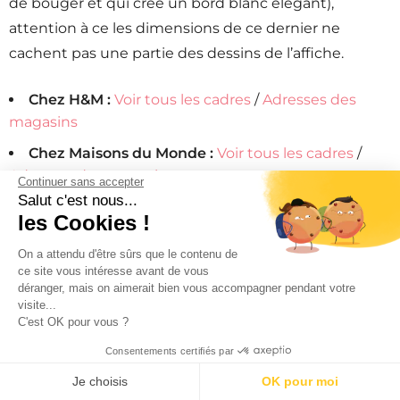
de bouger et qui crée un bord blanc élégant),
attention à ce les dimensions de ce dernier ne
cachent pas une partie des dessins de l’affiche.
Chez H&M :
Voir tous les cadres
/
Adresses des
magasins
Chez Maisons du Monde :
Voir tous les cadres
/
Adresses des magasins
Continuer sans accepter
Salut c'est nous...
Chez Hema :
Voir tous les cadres
/
Adresses des
les Cookies !
magasins
On a attendu d'être sûrs que le contenu de
ce site vous intéresse avant de vous
5/5 - (11 votes)
déranger, mais on aimerait bien vous accompagner pendant votre
visite...
C'est OK pour vous ?
Consentements certifiés par
PARTAGEZ CE BON PLAN
Je choisis
OK pour moi