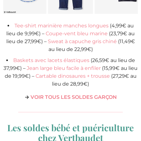
Tee-shirt marinière manches longues
(4,99€ au
lieu de 9,99€) –
Coupe-vent bleu marine
(23,79€ au
lieu de 27,99€) –
Sweat à capuche gris chiné
(11,49€
au lieu de 22,99€)
Baskets avec lacets élastiques
(26,59€ au lieu de
37,99€) –
Jean large bleu facile à enfiler
(15,99€ au lieu
de 19,99€) –
Cartable dinosaures + trousse
(27,29€ au
lieu de 28,99€)
→
VOIR TOUS LES SOLDES GARÇON
Les soldes bébé et puériculture
chez Vertbaudet