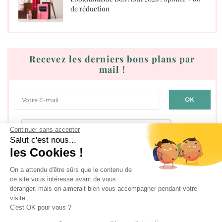
de réduction
Recevez les derniers bons plans par
mail !
Continuer sans accepter
Salut c'est nous...
les Cookies !
J'accepte les
conditions générales d'utilisation
On a attendu d'être sûrs que le contenu de
ce site vous intéresse avant de vous
déranger, mais on aimerait bien vous accompagner pendant votre
visite...
SÉLECTION DE BONS PLANS
C'est OK pour vous ?