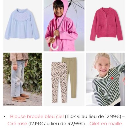
Blouse brodée bleu ciel
(11,04€ au lieu de 12,99€) –
Ciré rose
(17,19€ au lieu de 42,99€) –
Gilet en maille