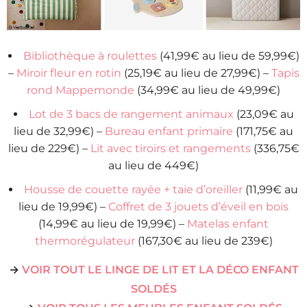
Bibliothèque à roulettes
(41,99€ au lieu de 59,99€)
–
Miroir fleur en rotin
(25,19€ au lieu de 27,99€) –
Tapis
rond Mappemonde
(34,99€ au lieu de 49,99€)
Lot de 3 bacs de rangement animaux
(23,09€ au
lieu de 32,99€) –
Bureau enfant primaire
(171,75€ au
lieu de 229€) –
Lit avec tiroirs et rangements
(336,75€
au lieu de 449€)
Housse de couette rayée + taie d’oreiller
(11,99€ au
lieu de 19,99€) –
Coffret de 3 jouets d’éveil en bois
(14,99€ au lieu de 19,99€) –
Matelas enfant
thermorégulateur
(167,30€ au lieu de 239€)
→
VOIR TOUT LE LINGE DE LIT ET LA DÉCO ENFANT
SOLDÉS