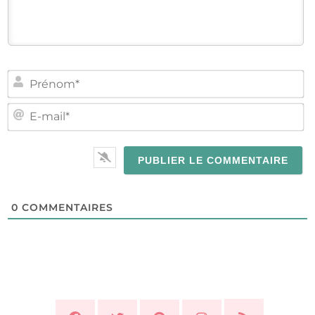
PR
E-
MA
0
COMMENTAIRES