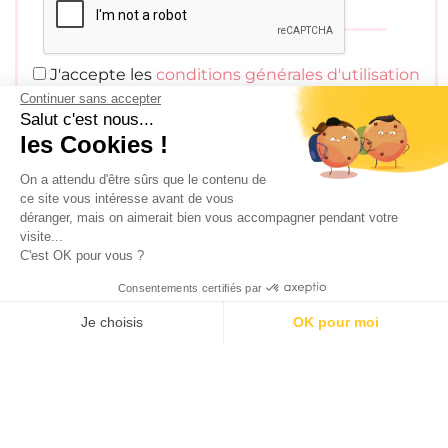
J'accepte les
conditions générales d'utilisation
Continuer sans accepter
Salut c'est nous...
SÉLECTION DE BONS PLANS
les Cookies !
On a attendu d'être sûrs que le contenu de
ce site vous intéresse avant de vous
déranger, mais on aimerait bien vous accompagner pendant votre
visite...
C'est OK pour vous ?
Consentements certifiés par
Je choisis
OK pour moi
100 calendriers de l’avent rien que pour les adultes –
AXEPTIO CONSENT
Plateforme de Gestion du Consentement : Personnalisez vos O
Édition 2025
Notre plateforme vous permet d'adapter et de gérer vos paramètr