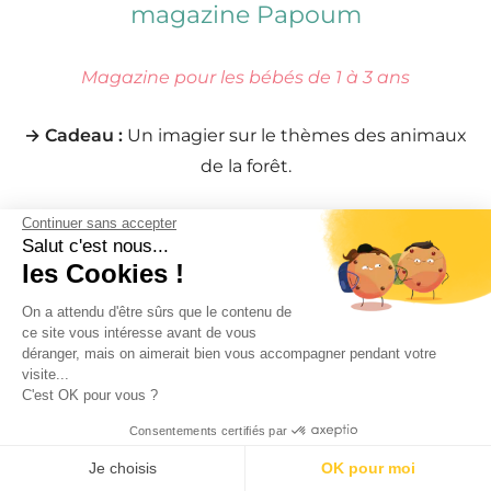
magazine Papoum
Magazine pour les bébés de 1 à 3 ans
→ Cadeau :
Un imagier sur le thèmes des animaux
de la forêt.
→ Prix :
5,95€
Continuer sans accepter
Salut c'est nous...
les Cookies !
→ Magazine :
Papoum – À partir du 23 octobre 2025
On a attendu d'être sûrs que le contenu de
ce site vous intéresse avant de vous
déranger, mais on aimerait bien vous accompagner pendant votre
visite...
Un rouge à lèvres Lancôme en cadeau
C'est OK pour vous ?
avec le magazine Gala
Consentements certifiés par
Je choisis
OK pour moi