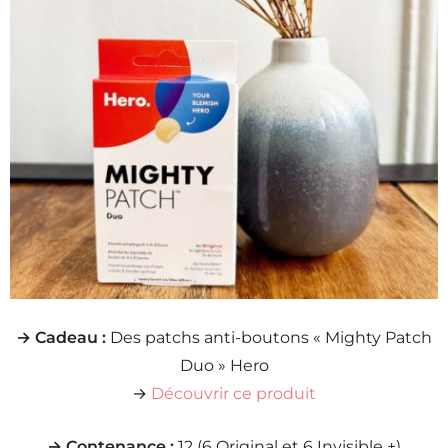
→ Cadeau :
Des patchs anti-boutons « Mighty Patch
Duo » Hero
→
Découvrir ce produit
→ Contenance :
12 (6 Original et 6 Invisible +)