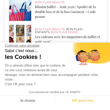
BON PLAN BEAUTÉ
Blissim Juillet – Août 2026 : Spoiler de la
double box et de la box Garancia + Code
promo
BON PLAN BEAUTÉ
,
BON PLAN
ENFANTS
,
BON PLAN MODE
Les cadeaux avec les magazines de juillet et
août 2026 !
Continuer sans accepter
Salut c'est nous...
les Cookies !
BON PLAN BEAUTÉ
Glowria août 2026 – Spoiler de la box +
On a attendu d'être sûrs que le contenu de
Offre sans engagement !
ce site vous intéresse avant de vous
déranger, mais on aimerait bien vous accompagner pendant votre
visite...
BON PLAN BEAUTÉ
C'est OK pour vous ?
Lookfantastic Box Août 2026 : Spoiler + 6€
de réduction
Consentements certifiés par
Je choisis
OK pour moi
AXEPTIO CONSENT
Plateforme de Gestion du Consentement : Personnalisez vos O