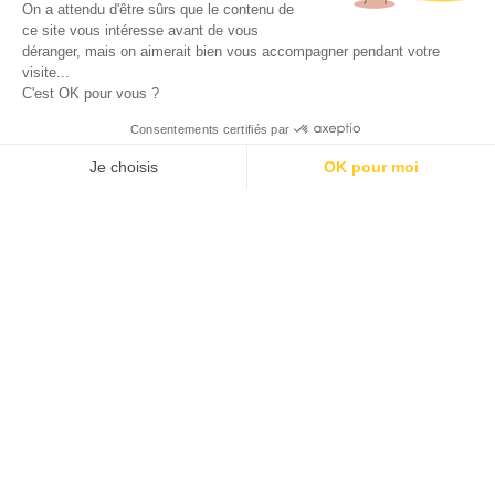
On a attendu d'être sûrs que le contenu de
ce site vous intéresse avant de vous
déranger, mais on aimerait bien vous accompagner pendant votre
visite...
C'est OK pour vous ?
Consentements certifiés par
J'accepte les
conditions générales d'utilisation
Je choisis
OK pour moi
SÉLECTION DE BONS PLANS
AXEPTIO CONSENT
Plateforme de Gestion du Consentement : Personnalisez vos O
Notre plateforme vous permet d'adapter et de gérer vos paramètr
100 calendriers de l’avent rien que pour les adultes –
Édition 2025