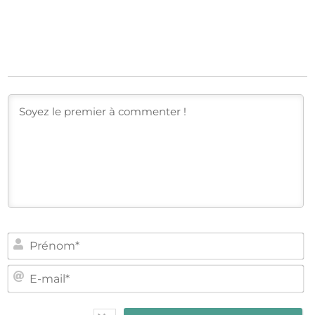
PR
E-
MA