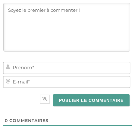
PR
E-
MA
0
COMMENTAIRES