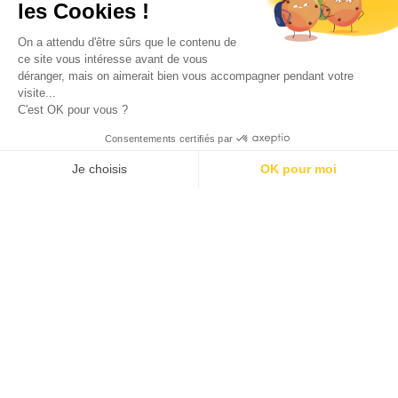
les Cookies !
On a attendu d'être sûrs que le contenu de
SÉLECTION DE BONS PLANS
ce site vous intéresse avant de vous
déranger, mais on aimerait bien vous accompagner pendant votre
visite...
C'est OK pour vous ?
Consentements certifiés par
Je choisis
OK pour moi
AXEPTIO CONSENT
Plateforme de Gestion du Consentement : Personnalisez vos O
100 calendriers de l’avent rien que pour les adultes –
Notre plateforme vous permet d'adapter et de gérer vos paramètr
Édition 2025