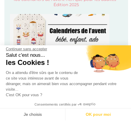
Édition 2025
Continuer sans accepter
Salut c'est nous...
les Cookies !
Calendriers de l’avent pour enfant, bébé et ado 2024 !
On a attendu d'être sûrs que le contenu de
ce site vous intéresse avant de vous
déranger, mais on aimerait bien vous accompagner pendant votre
visite...
C'est OK pour vous ?
Consentements certifiés par
Je choisis
OK pour moi
Mode
Beauté
AXEPTIO CONSENT
Plateforme de Gestion du Consentement : Personnalisez vos O
Soldes 2026