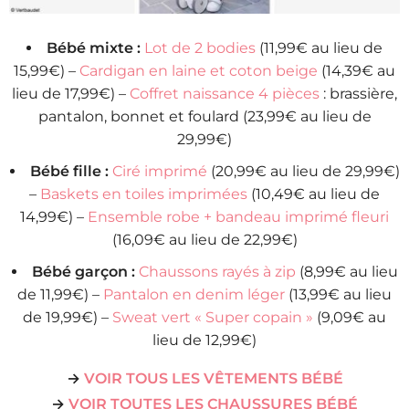
Bébé mixte :
Lot de 2 bodies
(11,99€ au lieu de
15,99€) –
Cardigan en laine et coton beige
(14,39€ au
lieu de 17,99€) –
Coffret naissance 4 pièces
: brassière,
pantalon, bonnet et foulard (23,99€ au lieu de
29,99€)
Bébé fille :
Ciré imprimé
(20,99€ au lieu de 29,99€)
–
Baskets en toiles imprimées
(10,49€ au lieu de
14,99€) –
Ensemble robe + bandeau imprimé fleuri
(16,09€ au lieu de 22,99€)
Bébé garçon :
Chaussons rayés à zip
(8,99€ au lieu
de 11,99€) –
Pantalon en denim léger
(13,99€ au lieu
de 19,99€) –
Sweat vert « Super copain »
(9,09€ au
lieu de 12,99€)
→
VOIR TOUS LES VÊTEMENTS BÉBÉ
→
VOIR TOUTES LES CHAUSSURES BÉBÉ