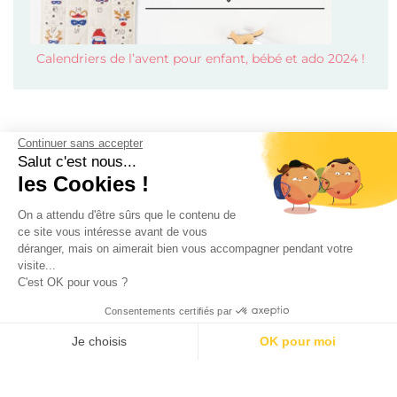
Calendriers de l’avent pour enfant, bébé et ado 2024 !
Continuer sans accepter
Salut c'est nous...
les Cookies !
On a attendu d'être sûrs que le contenu de
Mode
ce site vous intéresse avant de vous
Beauté
déranger, mais on aimerait bien vous accompagner pendant votre
Soldes 2026
visite...
C'est OK pour vous ?
Calendrier de l’avent 2026
Calendrier de l’avent beauté 2026
Consentements certifiés par
Enfants
Je choisis
OK pour moi
Disneyland Paris pas cher
AXEPTIO CONSENT
Plateforme de Gestion du Consentement : Personnalisez vos O
Sorties / Voyages