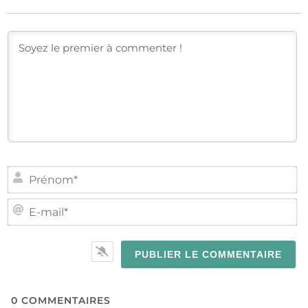
PR
E-
MA
0
COMMENTAIRES