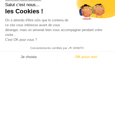
Salut c'est nous...
les Cookies !
On a attendu d'être sûrs que le contenu de
ce site vous intéresse avant de vous
Calendriers de l’avent pour enfant, bébé et ado 2024 !
déranger, mais on aimerait bien vous accompagner pendant votre
visite...
C'est OK pour vous ?
Consentements certifiés par
Je choisis
OK pour moi
AXEPTIO CONSENT
Plateforme de Gestion du Consentement : Personnalisez vos O
Mode
Notre plateforme vous permet d'adapter et de gérer vos paramètr
Beauté
Soldes 2026
Calendrier de l’avent 2026
Calendrier de l’avent beauté 2026
Enfants
Disneyland Paris pas cher