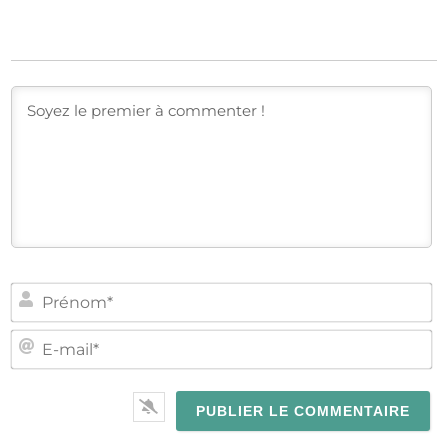
PR
E-
MA