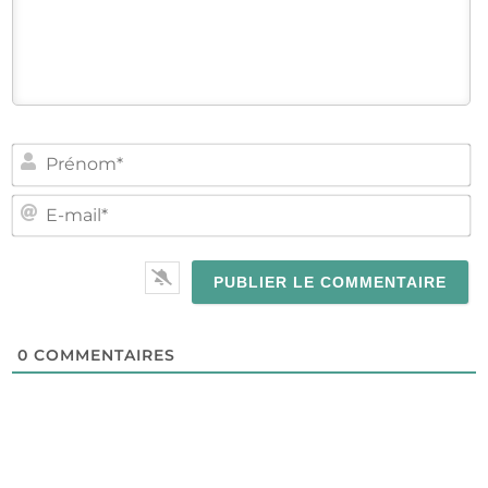
PR
E-
MA
0
COMMENTAIRES