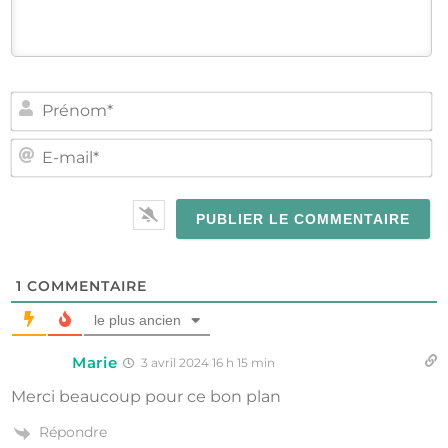
PR
E-
MA
1
COMMENTAIRE
le plus ancien
Marie
3 avril 2024 16 h 15 min
Merci beaucoup pour ce bon plan
Répondre