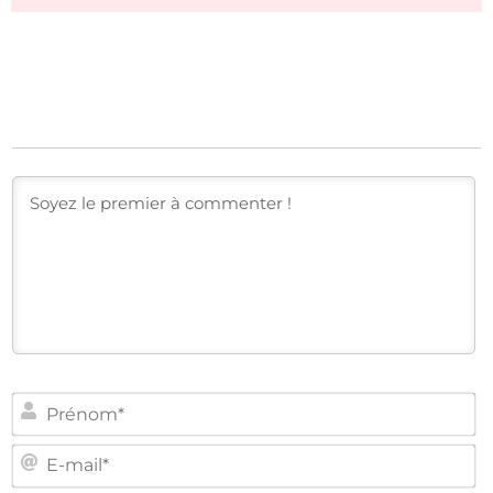
PR
E-
MA