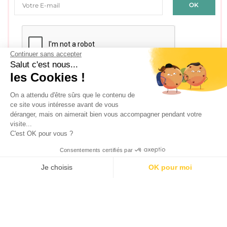
Continuer sans accepter
Salut c'est nous...
J'accepte les
conditions générales d'utilisation
les Cookies !
On a attendu d'être sûrs que le contenu de
ce site vous intéresse avant de vous
SÉLECTION DE BONS PLANS
déranger, mais on aimerait bien vous accompagner pendant votre
visite...
C'est OK pour vous ?
Consentements certifiés par
Je choisis
OK pour moi
AXEPTIO CONSENT
Plateforme de Gestion du Consentement : Personnalisez vos O
Notre plateforme vous permet d'adapter et de gérer vos paramètr
100 calendriers de l’avent rien que pour les adultes –
Édition 2025