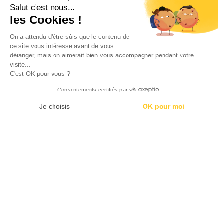
Salut c'est nous...
PR
les Cookies !
E-
On a attendu d'être sûrs que le contenu de
MA
ce site vous intéresse avant de vous
déranger, mais on aimerait bien vous accompagner pendant votre
visite...
C'est OK pour vous ?
Consentements certifiés par
0
COMMENTAIRES
Je choisis
OK pour moi
AXEPTIO CONSENT
Plateforme de Gestion du Consentement : Personnalisez vos O
Notre plateforme vous permet d'adapter et de gérer vos paramètr
LES BONS PLANS DE NAÏMA