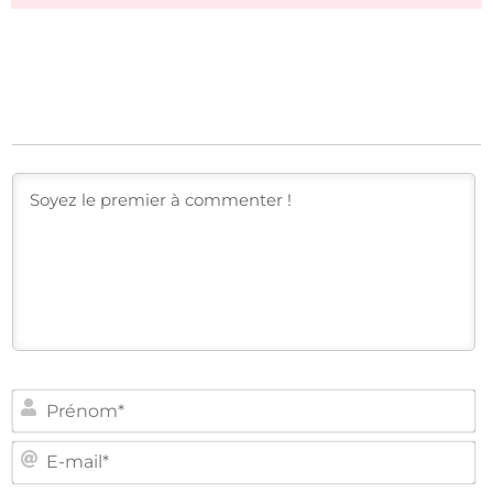
PR
E-
MA