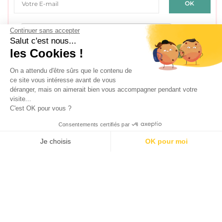
Continuer sans accepter
Salut c'est nous...
les Cookies !
J'accepte les
conditions générales d'utilisation
On a attendu d'être sûrs que le contenu de
ce site vous intéresse avant de vous
déranger, mais on aimerait bien vous accompagner pendant votre
visite...
SÉLECTION DE BONS PLANS
C'est OK pour vous ?
Consentements certifiés par
Je choisis
OK pour moi
AXEPTIO CONSENT
Plateforme de Gestion du Consentement : Personnalisez vos O
Notre plateforme vous permet d'adapter et de gérer vos paramètr
100 calendriers de l’avent rien que pour les adultes –
Édition 2025