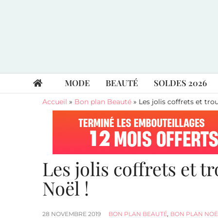
MODE
BEAUTÉ
SOLDES 2026
Accueil
»
Bon plan Beauté
»
Les jolis coffrets et tr
Les jolis coffrets et 
Noël !
28 NOVEMBRE 2019
BON PLAN BEAUTÉ
,
BON PLAN NOË