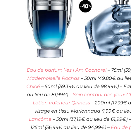
Eau de parfum Yes I Am Cacharel
– 75ml (59
Mademoiselle Rochas
– 50ml (49,80€ au lie
Chloé
– 50ml (59,39€ au lieu de 98,99€) – Ea
au lieu de 81,99€) –
Soin contour des yeux C
Lotion fraîcheur Qiriness
– 200ml (17,39€ 
visage en tissu Marionnaud (1,99€ au lie
Lancôme
– 50ml (37,19€ au lieu de 61,99€) 
125ml (56,99€ au lieu de 94,99€) –
Eau de 