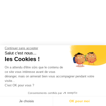
Continuer sans accepter
Salut c'est nous...
les Cookies !
On a attendu d'être sûrs que le contenu de
ce site vous intéresse avant de vous
déranger, mais on aimerait bien vous accompagner pendant votre
visite...
C'est OK pour vous ?
Consentements certifiés par
5€ de réduction sans minimum d’achat
Je choisis
OK pour moi
avec le code promo MERCI