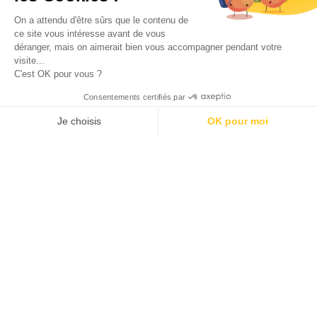
Calendrier de l’avent beauté 2026
On a attendu d'être sûrs que le contenu de
Enfants
ce site vous intéresse avant de vous
déranger, mais on aimerait bien vous accompagner pendant votre
Disneyland Paris pas cher
visite...
Sorties / Voyages
C'est OK pour vous ?
Gourmandises
Consentements certifiés par
Déco
Je choisis
OK pour moi
Recevez les derniers bons plans par mail !
AXEPTIO CONSENT
Plateforme de Gestion du Consentement : Personnalisez vos O
Notre plateforme vous permet d'adapter et de gérer vos paramètr
Présentation
Presse
Contact
© Tous droits réservés.
Mentions légales