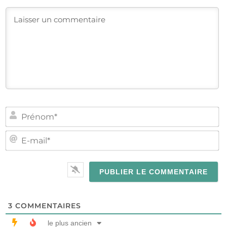
PR
E-
MA
3
COMMENTAIRES
le plus ancien