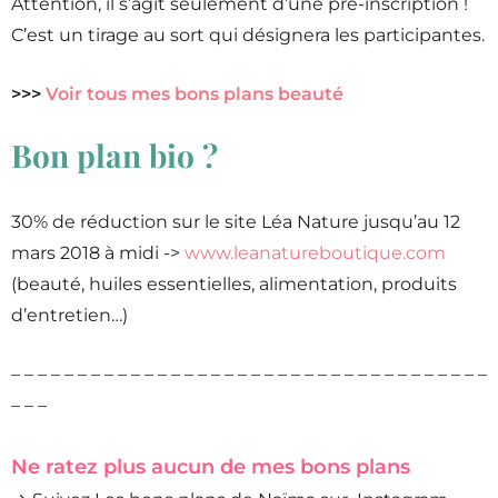
Attention, il s’agit seulement d’une pré-inscription !
C’est un tirage au sort qui désignera les participantes.
>>>
Voir tous mes bons plans beauté
Bon plan bio ?
30% de réduction sur le site Léa Nature jusqu’au 12
mars 2018 à midi ->
www.leanatureboutique.com
(beauté, huiles essentielles, alimentation, produits
d’entretien…)
– – – – – – – – – – – – – – – – – – – – – – – – – – – – – – – – – – – –
– – –
Ne ratez plus aucun de mes bons plans