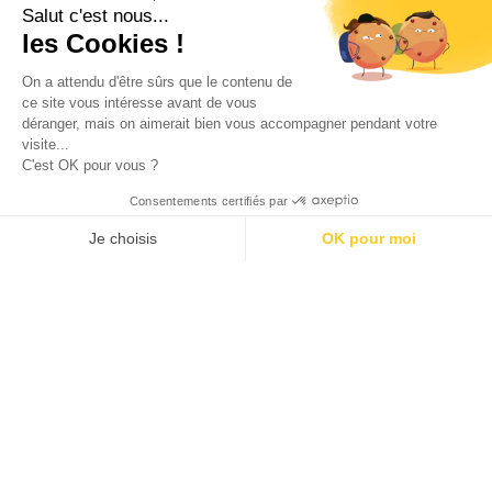
Salut c'est nous...
les Cookies !
On a attendu d'être sûrs que le contenu de
ce site vous intéresse avant de vous
100 calendriers de l’avent rien que pour les adultes –
Édition 2025
déranger, mais on aimerait bien vous accompagner pendant votre
visite...
C'est OK pour vous ?
Consentements certifiés par
Je choisis
OK pour moi
AXEPTIO CONSENT
Plateforme de Gestion du Consentement : Personnalisez vos O
Notre plateforme vous permet d'adapter et de gérer vos paramètr
Calendriers de l’avent pour enfant, bébé et ado 2024 !