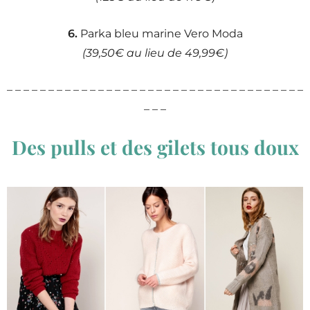
6.
Parka bleu marine Vero Moda
(39,50€ au lieu de 49,99€)
– – – – – – – – – – – – – – – – – – – – – – – – – – – – – – – – – – – –
– – –
Des pulls et des gilets tous doux