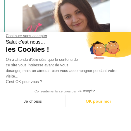
Continuer sans accepter
Salut c'est nous...
les Cookies !
On a attendu d'être sûrs que le contenu de
Présentation
Contact
|
ce site vous intéresse avant de vous
déranger, mais on aimerait bien vous accompagner pendant votre
visite...
C'est OK pour vous ?
DERNIERS BONS PLANS PUBLIÉS
Consentements certifiés par
BON PLAN BEAUTÉ
Je choisis
OK pour moi
Blissim Juillet – Août 2026 : Spoiler de la
AXEPTIO CONSENT
double box et de la box Garancia + Code
Plateforme de Gestion du Consentement : Personnalisez vos O
promo
Notre plateforme vous permet d'adapter et de gérer vos paramètr