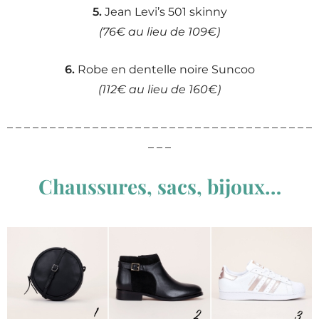
5.
Jean Levi’s 501 skinny
(76€ au lieu de 109€)
6.
Robe en dentelle noire Suncoo
(112€ au lieu de 160€)
– – – – – – – – – – – – – – – – – – – – – – – – – – – – – – – – – – – –
– – –
Chaussures, sacs, bijoux…