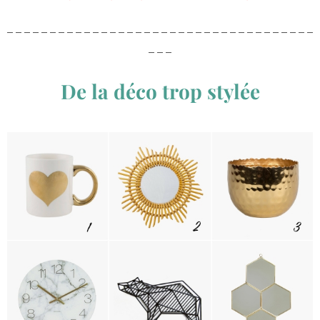
– – – – – – – – – – – – – – – – – – – – – – – – – – – – – – – – – – – –
– – –
De la déco trop stylée