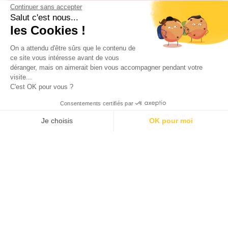
Continuer sans accepter
Salut c'est nous...
les Cookies !
On a attendu d'être sûrs que le contenu de
ce site vous intéresse avant de vous
déranger, mais on aimerait bien vous accompagner pendant votre
visite...
C'est OK pour vous ?
J'accepte les
conditions générales d'utilisation
Consentements certifiés par
Je choisis
OK pour moi
SÉLECTION DE BONS PLANS
AXEPTIO CONSENT
Plateforme de Gestion du Consentement : Personnalisez vos O
Notre plateforme vous permet d'adapter et de gérer vos paramètr
100 calendriers de l’avent rien que pour les adultes –