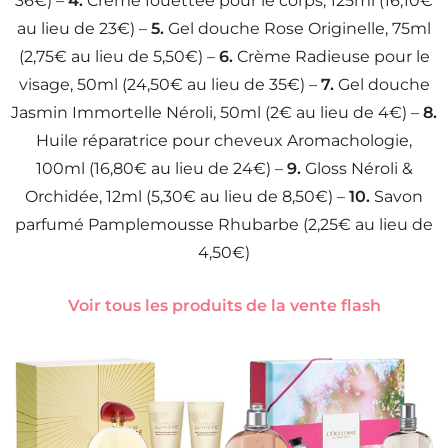
36€) –
4.
Crème fouettée pour le corps, 125ml (16,10€
au lieu de 23€) –
5.
Gel douche Rose Originelle, 75ml
(2,75€ au lieu de 5,50€) –
6.
Crème Radieuse pour le
visage, 50ml (24,50€ au lieu de 35€) –
7.
Gel douche
Jasmin Immortelle Néroli, 50ml (2€ au lieu de 4€) –
8.
Huile réparatrice pour cheveux Aromachologie,
100ml (16,80€ au lieu de 24€) –
9.
Gloss Néroli &
Orchidée, 12ml (5,30€ au lieu de 8,50€) –
10.
Savon
parfumé Pamplemousse Rhubarbe (2,25€ au lieu de
4,50€)
Voir tous les produits de la vente flash