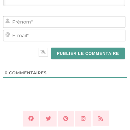
PR
E-
MA
0
COMMENTAIRES