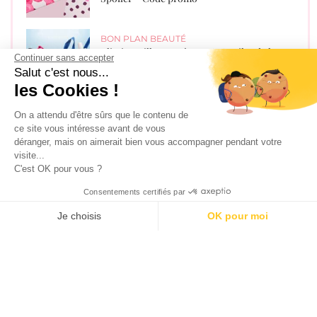
BON PLAN BEAUTÉ
Blissim Juillet – Août 2026 : Spoiler de la
Continuer sans accepter
double box et de la box Garancia + Code
Salut c'est nous...
promo
les Cookies !
On a attendu d'être sûrs que le contenu de
BON PLAN BEAUTÉ
,
BON PLAN
ENFANTS
,
BON PLAN MODE
ce site vous intéresse avant de vous
Les cadeaux avec les magazines de juillet et
déranger, mais on aimerait bien vous accompagner pendant votre
août 2026 !
visite...
C'est OK pour vous ?
Consentements certifiés par
BON PLAN BEAUTÉ
Glowria août 2026 – Spoiler de la box +
Je choisis
OK pour moi
Offre sans engagement !
AXEPTIO CONSENT
Plateforme de Gestion du Consentement : Personnalisez vos O
Notre plateforme vous permet d'adapter et de gérer vos paramètr
BON PLAN BEAUTÉ
Lookfantastic Box Août 2026 : Spoiler + 6€
de réduction