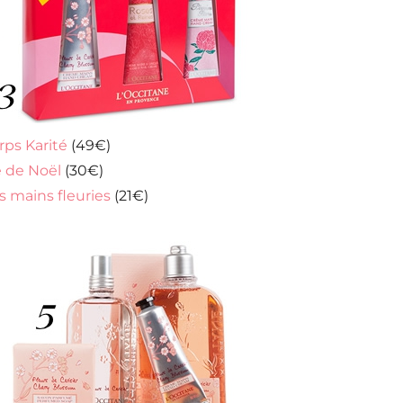
rps Karité
(49€)
 de Noël
(30€)
s mains fleuries
(21€)