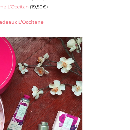
me L’Occitan
(19,50€)
 cadeaux L’Occitane