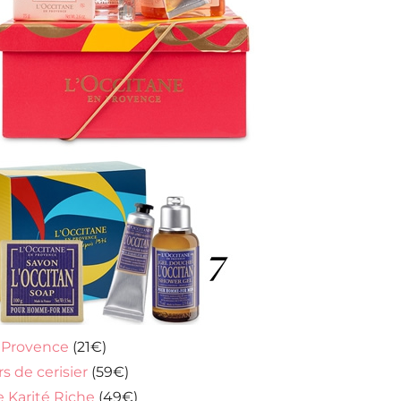
 Provence
(21€)
s de cerisier
(59€)
e Karité Riche
(49€)