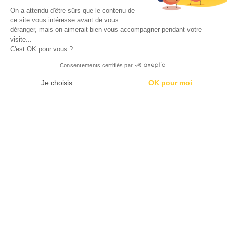
On a attendu d'être sûrs que le contenu de
ce site vous intéresse avant de vous
déranger, mais on aimerait bien vous accompagner pendant votre
visite...
C'est OK pour vous ?
J'accepte les
conditions générales d'utilisation
Consentements certifiés par
Je choisis
OK pour moi
SÉLECTION DE BONS PLANS
AXEPTIO CONSENT
Plateforme de Gestion du Consentement : Personnalisez vos O
Notre plateforme vous permet d'adapter et de gérer vos paramètr
100 calendriers de l’avent rien que pour les adultes –
Édition 2025