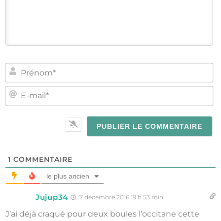
PR
E-
MA
1
COMMENTAIRE
le plus ancien
Jujup34
7 décembre 2016 19 h 53 min
J’ai déjà craqué pour deux boules l’occitane cette