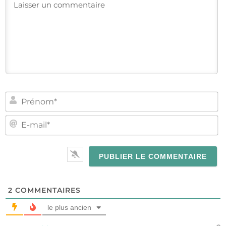
PR
E-
MA
2
COMMENTAIRES
le plus ancien