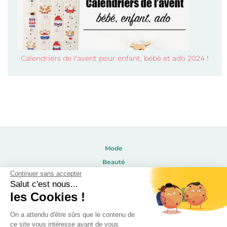
Calendriers de l’avent pour enfant, bébé et ado 2024 !
Mode
Beauté
Continuer sans accepter
Soldes 2026
Salut c'est nous...
Calendrier de l’avent 2026
les Cookies !
Calendrier de l’avent beauté 2026
On a attendu d'être sûrs que le contenu de
Enfants
ce site vous intéresse avant de vous